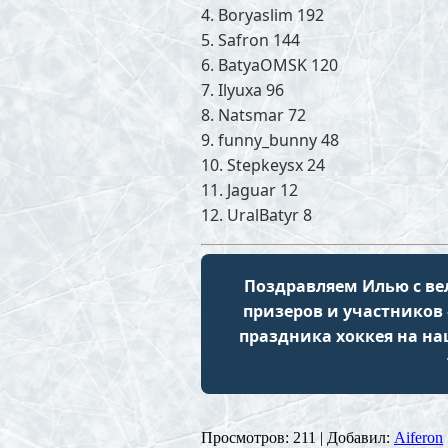
4. Boryaslim 192
5. Safron 144
6. BatyaOMSK 120
7. Ilyuxa 96
8. Natsmar 72
9. funny_bunny 48
10. Stepkeysx 24
11. Jaguar 12
12. UralBatyr 8
Поздравляем Илью с ве
призеров и участников
праздника хоккея на на
Просмотров
: 211 |
Добавил
:
Aiferon