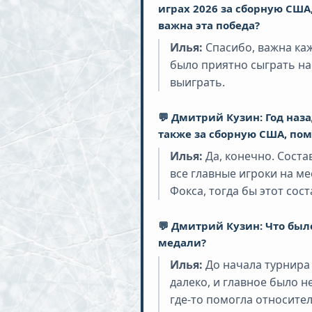
играх 2026 за сборную США
важна эта победа?
Илья:
Спасибо, важна каж
было приятно сыграть на
выиграть.
💬 Дмитрий Кузин: Год наз
также за сборную США, пом
Илья:
Да, конечно. Соста
все главные игроки на ме
Фокса, тогда бы этот сос
💬 Дмитрий Кузин: Что бы
медали?
Илья:
До начала турнира 
далеко, и главное было н
где-то помогла относител