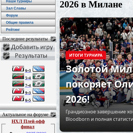
2026 в Милане
Наши турниры
Зал Славы
Форум
Общие правила
Рейтинг
Последние результаты
ИТОГИ ТУРНИРА
Золотой Мил
-
6
3
-
5
4
покоряет Ол
-
7
4
-
9
3
2026!
-
6
5
Грандиозное завершение хо
Актуальное на форуме
Bloodborn и полная статисти
НХЛ Плей-офф
финал