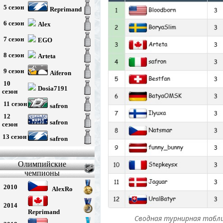
5 сезон
Reprimand
6 сезон
Alex
7 сезон
EGO
8 сезон
Arteta
9 сезон
Aiferon
10
Dosia7191
сезон
11 сезон
safron
12
safron
сезон
13 сезон
safron
Олимпийские
чемпионы
2010
AlexRo
2014
Reprimand
Сводная турнирная табли