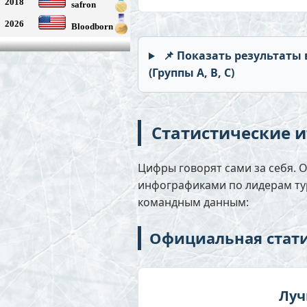
2018
safron
2026
Bloodborn
📌 Показать результаты 
(Группы А, B, C)
Статистические и
Цифры говорят сами за себя.
инфографиками по лидерам ту
командным данным:
Официальная стат
Луч