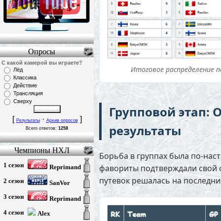
Опросы
С какой камерой вы играете?
Итоговое распределение п
Лёд
Классика
Действие
Трансляция
Сверху
Групповой этап: 
[
·
]
Результаты
Архив опросов
результаты
Всего ответов:
1258
Чемпионы НХЛ
Борьба в группах была по-наст
1 сезон
фавориты подтверждали свой с
Reprimand
путевок решалась на последни
2 сезон
SanVor
3 сезон
Reprimand
4 сезон
Alex