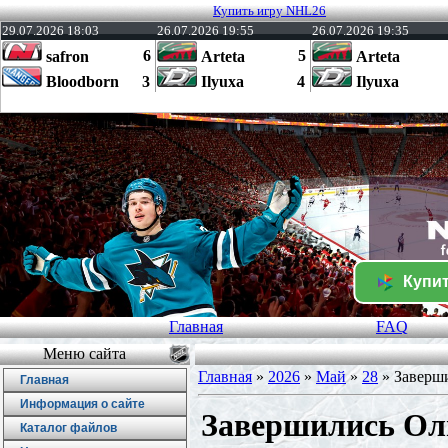
Купить игру NHL26
29.07.2026 18:03
26.07.2026 19:55
26.07.2026 19:35
6
5
safron
Arteta
Arteta
Bloodborn
3
Ilyuxa
4
Ilyuxa
Купит
Главная
FAQ
Меню сайта
Главная
»
2026
»
Май
»
28
» Заверш
Главная
Информация о сайте
Завершились Ол
Каталог файлов