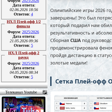
Форум
:
2025/2026
Дата ответа
:
Олимпийские игры 2026 го
02.06.2026 18:56
Ответов
:
4
завершены! Это был потр
НХЛ Плей-офф 1/2
который подарил нам обил
финала
результативность и абсол
Форум
:
2025/2026
Дата ответа
:
Сборная
США
под руководс
21.05.2026 09:36
Ответов
:
5
продемонстрировала фено
НХЛ Плей-офф 2
пройдя дистанцию в статус
раунд
золотые медали!
Форум
:
2025/2026
Дата ответа
:
04.05.2026 08:34
Ответов
:
5
Сетка Плей-офф 
Телеканал Youtube