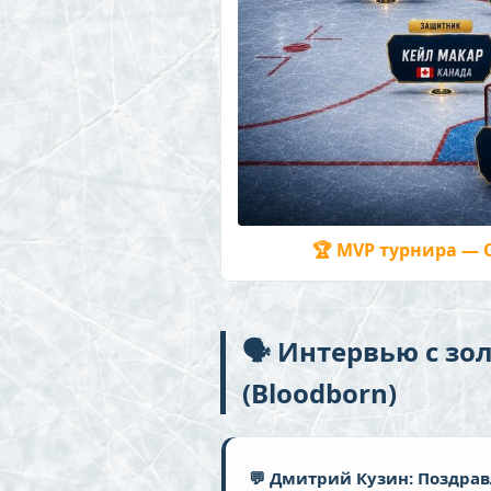
🏆 MVP турнира — 
🗣 Интервью с зо
(Bloodborn)
💬 Дмитрий Кузин: Поздра