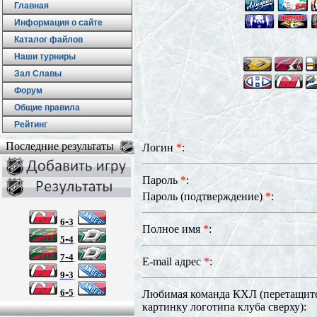
Главная
Информация о сайте
Каталог файлов
Наши турниры
Зал Славы
Форум
Общие правила
Рейтинг
Последние результаты
Логин
*
:
Пароль
*
:
Пароль (подтверждение)
*
:
-
6
3
Полное имя
*
:
-
5
4
-
7
4
E-mail адрес
*
:
-
9
3
-
6
5
Любимая команда КХЛ (перетащите
картинку логотипа клуба сверху):