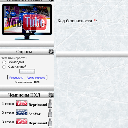
Код безопасности
*
:
Опросы
Чем вы играете?
Геймпадом
Клавиатурой
[
·
]
Результаты
Архив опросов
Всего ответов:
1020
Чемпионы НХЛ
1 сезон
Reprimand
2 сезон
SanVor
3 сезон
Reprimand