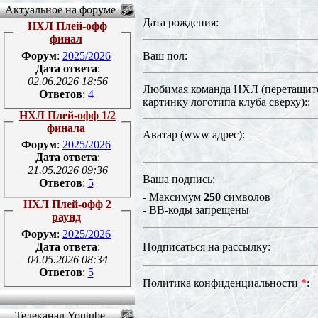
Актуальное на форуме
Дата рождения:
НХЛ Плей-офф
финал
Форум
:
2025/2026
Ваш пол:
Дата ответа
:
02.06.2026 18:56
Любимая команда НХЛ (перетащите
Ответов
:
4
картинку логотипа клуба сверху)::
НХЛ Плей-офф 1/2
финала
Аватар
(www адрес)
:
Форум
:
2025/2026
Дата ответа
:
21.05.2026 09:36
Ваша подпись:
Ответов
:
5
- Максимум
250
символов
НХЛ Плей-офф 2
- BB-коды запрещены
раунд
Форум
:
2025/2026
Дата ответа
:
Подписаться на рассылку:
04.05.2026 08:34
Ответов
:
5
Политика конфиденциальности
*
:
Телеканал Youtube