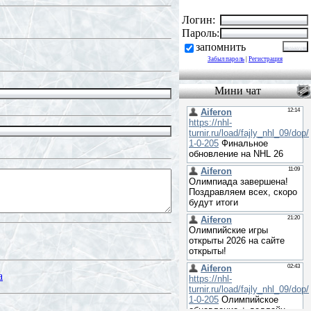
Логин:
Пароль:
запомнить
Забыл пароль
|
Регистрация
Мини чат
а