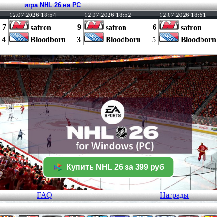
игра NHL 26 на PC
12.07.2026 18:54
12.07.2026 18:52
12.07.2026 18:51
7
9
6
safron
safron
safron
4
Bloodborn
3
Bloodborn
5
Bloodborn
Купить NHL 26 за 399 руб
FAQ
Награды