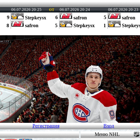
06.07.2026 20:25
06.07.2026 20:24
06.07.2026 20:2
ОТ
9
6
5
Stepkeysx
safron
safron
8
safron
5
Stepkeysx
1
Stepkey
Регистрация
Вход
Меню NHL