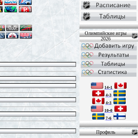
Олимпийские игры
2026
-
14
1
-
4
3
-
4
3
-
10
0
-
7
6
Профиль