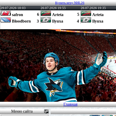
Купить игру NHL26
29.07.2026 18:03
26.07.2026 19:55
26.07.2026 19:35
6
5
safron
Arteta
Arteta
Bloodborn
3
Ilyuxa
4
Ilyuxa
Главная
Меню сайта