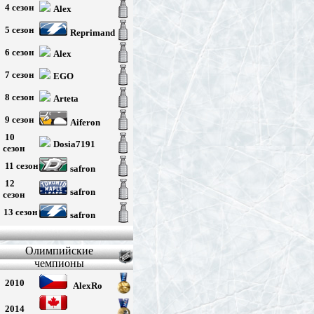
4 сезон
Alex
5 сезон
Reprimand
6 сезон
Alex
7 сезон
EGO
8 сезон
Arteta
9 сезон
Aiferon
10
Dosia7191
сезон
11 сезон
safron
12
safron
сезон
13 сезон
safron
Олимпийские
чемпионы
2010
AlexRo
2014