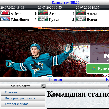
Купить игру NHL26
29.07.2026 18:03
26.07.2026 19:55
26.07.2026 19:35
6
5
safron
Arteta
Arteta
Bloodborn
3
Ilyuxa
4
Ilyuxa
Купит
Главная
F
Меню сайта
Командная стати
Главная
Информация о сайте
Каталог файлов