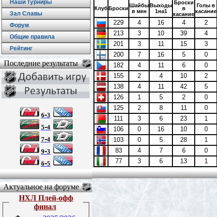
Наши турниры
Броски
Шайбы
Выходы
Голы в
Клуб
Броски
в
в мен
1на1
касание
Зал Славы
касание
229
4
16
4
2
Форум
213
3
10
39
4
Общие правила
201
3
11
15
3
Рейтинг
200
7
16
5
0
Последние результаты
182
4
11
6
0
155
2
4
10
2
138
4
11
42
5
126
1
5
2
0
125
2
8
11
0
-
6
3
111
3
6
23
1
-
5
4
106
0
16
10
0
-
7
4
103
0
5
28
1
83
4
7
6
0
-
9
3
77
3
6
13
1
-
6
5
Актуальное на форуме
НХЛ Плей-офф
финал