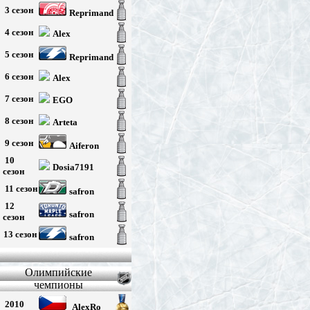
3 сезон
Reprimand
4 сезон
Alex
5 сезон
Reprimand
6 сезон
Alex
7 сезон
EGO
8 сезон
Arteta
9 сезон
Aiferon
10
Dosia7191
сезон
11 сезон
safron
12
safron
сезон
13 сезон
safron
Олимпийские
чемпионы
2010
AlexRo